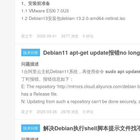
1、安装前准备
1.1 VMware ESXi 7.0U3
1.2 Debian13安装包debian-13.2.0-amd64-netinst.iso
2、环境创建
星之宇
2025-09-01
3277 浏览
0 评论
2.1 ESXi后台，点击
创建/注册虚拟机
，选择
创建新虚拟机
Debian11 apt-get update报错no lon
技术问答
问题描述
1台阿里云主机Debian11系统，再使用命令
sudo apt update
丁时报错。报错信息如下：
E: The repository 'http://mirrors.cloud.aliyuncs.com/debian 
has a Release file.
N: Updating from such a repository can't be done securely, a
N: See apt-secure(8) manpage for repository creation and us
星之宇
2025-03-26
2678 浏览
0 评论
解决Debian执行shell脚本提示文件
技术问答
问题描述