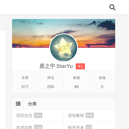
星之宇 StarYu
博主
文章
评论
标签
友链
517
230
86
0
分类
叨叨念念
原创教程
101
270
技术问答
程序开发
134
12