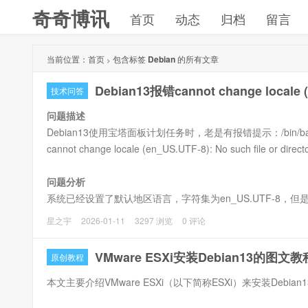
奇奇博讯
首页
动态
归档
留言
当前位置：
首页
包含标签
Debian
的所有文章
>
Debian13报错cannot change locale 
技术问答
问题描述
Debian13使用宝塔面板计划任务时，老是有报错提示：/bin/bash: warn
cannot change locale (en_US.UTF-8): No such file or direct
问题分析
系统已经设置了默认地区语言，字符集为en_US.UTF-8，但是
只需要手动生成这个locale文件即可。
星之宇
2026-01-11
3297 浏览
0 评论
VMware ESXi安装Debian13的图文教
原创教程
本文主要介绍VMware ESXi（以下简称ESXi）来安装Debia