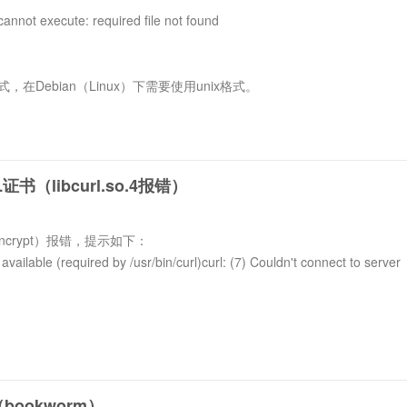
execute: required file not found
，在Debian（Linux）下需要使用unix格式。
（libcurl.so.4报错）
Encrypt）报错，提示如下：
on available (required by /usr/bin/curl)curl: (7) Couldn't connect to server
12（bookworm）