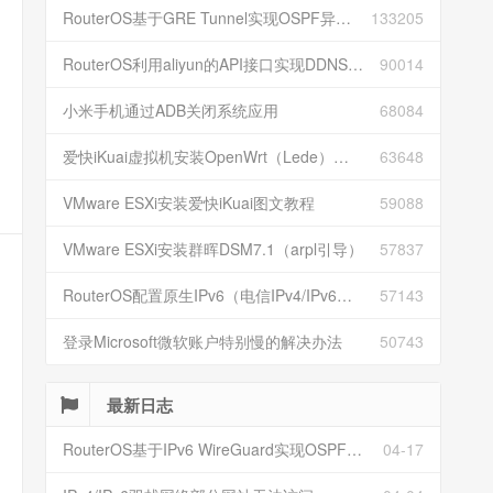
RouterOS基于GRE Tunnel实现OSPF异地组网
133205
RouterOS利用aliyun的API接口实现DDNS动态解析
90014
小米手机通过ADB关闭系统应用
68084
爱快iKuai虚拟机安装OpenWrt（Lede）并配置
63648
VMware ESXi安装爱快iKuai图文教程
59088
VMware ESXi安装群晖DSM7.1（arpl引导）
57837
RouterOS配置原生IPv6（电信IPv4/IPv6双栈）
57143
登录Microsoft微软账户特别慢的解决办法
50743
最新日志
RouterOS基于IPv6 WireGuard实现OSPF异地组网
04-17