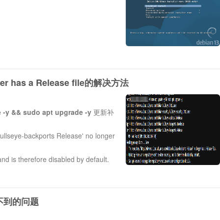
，点击
下一页
ger has a Release file的解决方法
 -y && sudo apt upgrade -y
更新补
bullseye-backports Release' no longer
nd is therefore disabled by default.
er configuration details.
找不到的问题