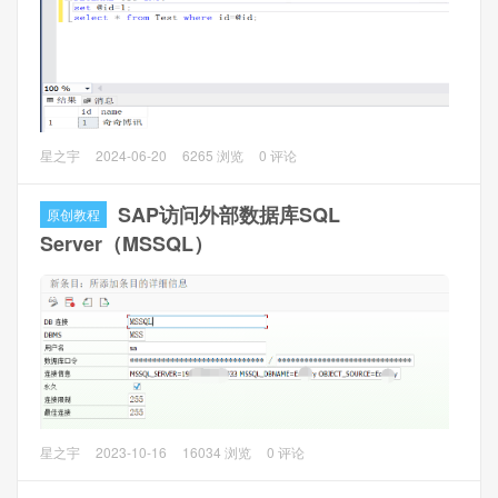
https://www.microsoft.com/en-
us/download/confirmation.aspx?id=56730
问题分析
SQLOLEDB（旧版 OLE DB 提供程序） 是微软已停止维护的
legacy 驱动，仅支持 TLS 1.0/SSL 3.0 等已被淘汰的弱加密
问题描述
星之宇
2024-06-20
6265 浏览
0 评论
协议，存在严重安全漏洞。虽然点击确定可以继续使用，但
在navicat premium上运行以下数据库查询，直接会报错，提
是有更安全的方案还是会用更安全的。HeidiSQL 从 v11.1 版
示“[Err] 42000 - [SQL Server]必须声明标量变量 "@id"。”
SAP访问外部数据库SQL
原创教程
本开始就原生支持 MSOLEDBSQL，v12.9 及以上版本更是
DECLARE @id INT; set @id=1; select * from Test where
Server（MSSQL）
做了完整适配，你遇到的弹窗是因为默认用了旧版
id=@id;
SQLOLEDB，不是不支持新版驱动。
问题分析
在Microsoft SQL Server Management Studio上正常运行。
分号是在数据库系统中分隔每条SQL语句的标准方法，对于
navicat premium而言，@id是局部变量，其作用范围仅在第
一个分号内。
SAP需要访问外部数据库SQL Server（以下简称MSSQL）进
星之宇
2023-10-16
16034 浏览
0 评论
行数据读写操作。