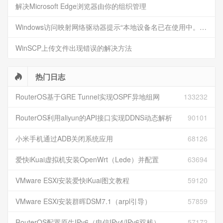
解决Microsoft Edge浏览器由你的组织管理
Windows访问映射网络驱动器提示“本地设备名已在使用中。此连接尚未还原”的解决方法
WinSCP上传文件出现错误的解决方法
热门日志
RouterOS基于GRE Tunnel实现OSPF异地组网
133232
RouterOS利用aliyun的API接口实现DDNS动态解析
90101
小米手机通过ADB关闭系统应用
68126
爱快iKuai虚拟机安装OpenWrt（Lede）并配置
63694
VMware ESXi安装爱快iKuai图文教程
59120
VMware ESXi安装群晖DSM7.1（arpl引导）
57859
RouterOS配置原生IPv6（电信IPv4/IPv6双栈）
57172