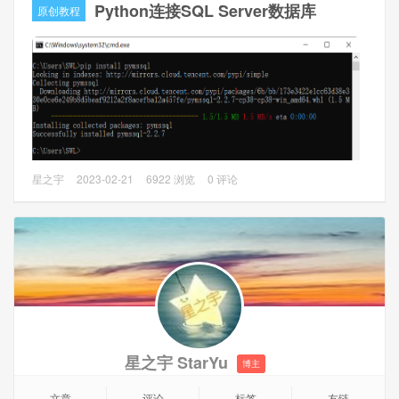
Python连接SQL Server数据库
原创教程
一、MSSQL服务器配置
1、安装的是SQL Server 2019（Windows Server 2019），
对防火墙和账号进行配置，保证外部能通过ODBC的方式使用
IP+端口访问，可以使用数据库管理工具进行测试。配置过程
网上教程很多就不详细写了。
二、SAP服务器配置
1、安装的是SUSE Linux Enterprise Server (SLES)，需要安
本文主要介绍Python连接SQL Server数据库（MSSQL）。
星之宇
2023-02-21
6922 浏览
0 评论
装ODBC组件。使用命令 cat /etc/os-release 查看SUSE版
本，这边使用的是SUSE Linux Enterprise Server 15 SP2。
一、安装PyMsSql库
使用命令： pip install pymssql
二、连接测试
星之宇 StarYu
博主
文章
评论
标签
友链