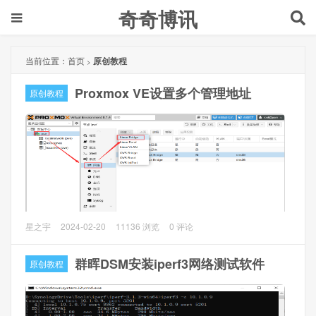
奇奇博讯
当前位置：
首页
原创教程
>
Proxmox VE设置多个管理地址
原创教程
Proxmox VE（以下简称PVE）设置多个管理地址，用于内外
星之宇
2024-02-20
11136 浏览
0 评论
网或独立vlan下的管理。
群晖DSM安装iperf3网络测试软件
原创教程
操作方法
1、PVE后台，打开pve主机，
系统 --> 网络 --> 创建 --
> Linux Briage
，IPv4/CIDR填写
IP地址（如