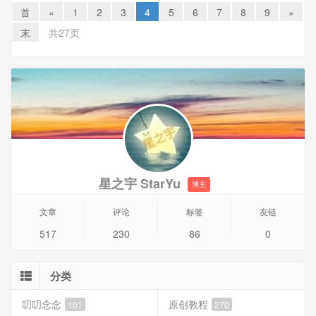
reset按钮，如果忘记了密码如何重置呢？
首
«
1
2
3
4
5
6
7
8
9
»
末
共27页
方法一
重装黑群晖实现，但是需要重新配置。
方法二
因为底层是Linux的修改而来的，所以只要修改/etc/shadow文
件就可以了。
星之宇 StarYu
博主
文章
评论
标签
友链
517
230
86
0
分类
叨叨念念
原创教程
101
270