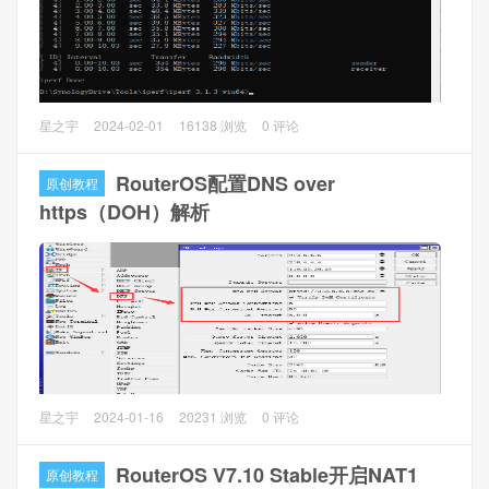
10.1.0.188/24）
，桥接端口填写
网口（如ens36）
，点击
创
建
2、网关设置（只支持设置一个网关），建议设置为外网可以
访问的网卡上。编辑vmbr0删除网关，点击
ok
；编辑vmbr1
经常折腾网络的一定知道iperf3也一定用过，iperf3是一个
星之宇
2024-02-01
16138 浏览
0 评论
填写网关，点击
ok
，点击
应用配置
生效。
TCP、UDP 和SCTP网络带宽测量工具，是用于主动测量IP网
络上可达到的最大带宽的工具，它支持调整与时序，协议和
RouterOS配置DNS over
原创教程
缓冲区有关的各种参数，而且检测得吞吐量/比特率，损耗等
https（DOH）解析
其他参数。
本文主要讲群晖DSM7安装iperf3网络测试软件。
1、群晖安装iperf3
因为群晖将很多Linux命令行工具移除，所以需要使用这些工
具就有点麻烦了。不过现在有开源社区做第三方的群晖插
件。
RouterOS从v6.47增加了DNS over https（DOH）解析功
星之宇
2024-01-16
20231 浏览
0 评论
能。DoH使用HTTPS协议发送和接收DNS请求提高了数据完
整性，消除“中间人”攻击 （MITM）来保证隐私。
RouterOS V7.10 Stable开启NAT1
原创教程