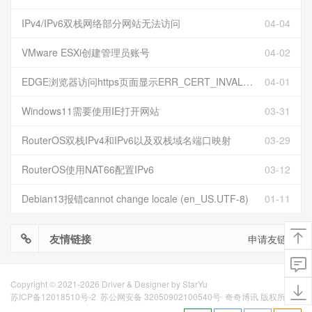
IPv4/IPv6双栈网络部分网站无法访问
04-04
VMware ESXi创建管理员账号
04-02
EDGE浏览器访问https页面显示ERR_CERT_INVALID且无法跳过继续访问
04-01
Windows11需要使用IE打开网站
03-31
RouterOS双栈IPv4和IPv6以及双栈域名端口映射
03-29
RouterOS使用NAT66配置IPv6
03-12
Debian13报错cannot change locale (en_US.UTF-8)
01-11
友情链接
申请友链
Copyright © 2021-2026 Driver & Designer by
StarYu
苏ICP备12018510号-2
苏公网安备 32050902100540号
奇奇博讯 版权所有