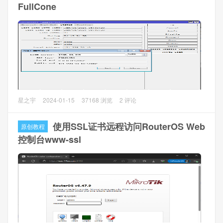
FullCone
操作方法
本文以阿里云的DoH为例：https://dns.alidns.com/dns-query
（https://223.6.6.6/dns-query）
1、下载证书
因为要启用Verify DoH Certificate功能，所以需要证书。下载
证书使用Firefox比较简单，其他的浏览器需要到指定网站去
下载比较麻烦。本文文末提供了证书下载。
MikroTik RouterOS V7.10 Stable加入了新功能endpoint-
星之宇
2024-01-15
37168 浏览
2 评论
independent-nat，所以可以通过RouterOS来实现NAT1
FullCone功能了。
使用SSL证书远程访问RouterOS Web
原创教程
控制台www-ssl
ROS配置
1、基本的上网配置，pppoe设置，masquerade上网设置等
等，这边就不详细介绍了，请看我以前的文章
2、firewall做nat1设置,IP --> Firewall --> NAT，添加2条记录