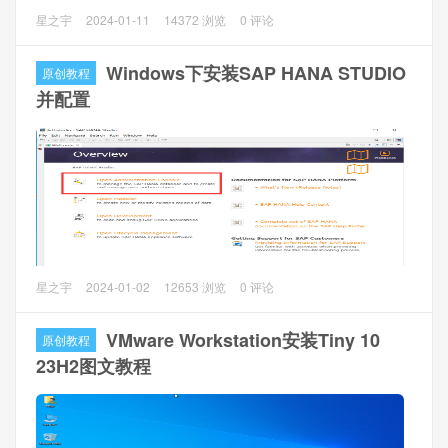
RouterOS配置好之后，默认是可以通过http://ip网页web访问
星之宇
2024-01-11
14372 浏览
0 评论
进行配置的，但是如果要在外部网络配置的时候，建议通过
https进行远程配置，毕竟Winbox配置需要通过客户端来进
Windows下安装SAP HANA STUDIO
原创教程
行。
并配置
RouterOS开启https远程访问的方法
1、使用Winbox进入RouterOS，把申请了的SSL域名证书
（我这边证书是cert.pem和privkey.pem）上传到
Files
SAP HANA Studio作为SAP官方的IDE集成开发工具，用于以
星之宇
2024-01-02
12653 浏览
0 评论
GUI工具的形式开发和管理SAP HANA数据库。
VMware Workstation安装Tiny 10
原创教程
本文主要讲Windows10下安装SAP HANA STUDIO 2。
23H2图文教程
1、准备工作
1.1 SAP官网下载以下软件（需要SAP账号登陆）
（1）SAPCAR解压工具（SAPCAR_1200-70007719.EXE）