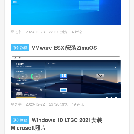
（2）SAP HANA STUDIO 2（IMC_STUDIO2_275_0-
80000323.SAR）
VMware Workstation是非常好用的虚拟化软件，常用于开
星之宇
2023-12-23
22120 浏览
4 评论
发、测试 、部署新的应用程序。Tiny 10是基于Windows 10
的精简版本。
VMware ESXi安装ZimaOS
原创教程
1 安装前准备
（1）下载安装VMware Workstation 16 Pro 16.1.0 build-
17198959
（2）Tiny 10 23H2镜像
2 虚拟环境
新建Windows 10的虚拟化环境。
开源NAS系统ZimaOS是从CasaOS进化而来的，主要是不再
星之宇
2023-12-22
23726 浏览
19 评论
需要Linux系统支持，自带底层Linux系统。目前该系统只能实
现一些简单的NAS功能。
Windows 10 LTSC 2021安装
原创教程
Microsoft照片
1、安装准备