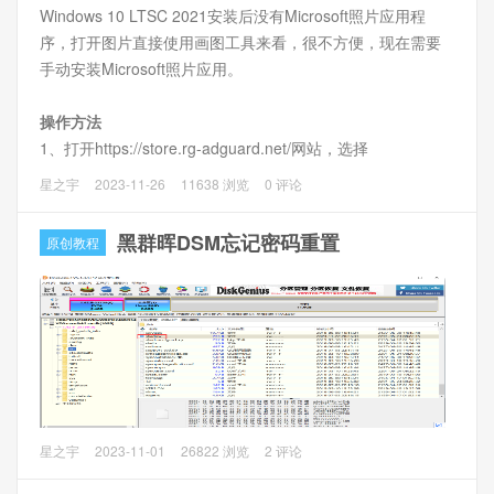
Windows 10 LTSC 2021安装后没有Microsoft照片应用程
1.1、VMware ESXi 8.0U1（我这里使用这个版本，具体安装
序，打开图片直接使用画图工具来看，很不方便，现在需要
可以看我以前的文章）
手动安装Microsoft照片应用。
1.2、ZimaOS镜像，目前最新版是0.4.9.4，下载
zimaos_zimacube-0.4.9.4.vmdk。官网：Github地址
操作方法
1、打开https://store.rg-adguard.net/网站，选择
2、虚拟环境
PackageFamilyName
，输入
2.1、打开虚拟机管理web界面，点击“创建/注册虚拟机”，选
星之宇
2023-11-26
11638 浏览
0 评论
Microsoft.Windows.Photos_8wekyb3d8bbwe
点击搜索
择“创建新虚拟机”，点击“下一页”
按钮，并下载以下3个安装包。（64位下载X64的，32位下载
黑群晖DSM忘记密码重置
原创教程
X86的，本站文章末尾提供64位应用安装包下载）
（1）
Microsoft.UI.Xaml.2.7_7.2208.15002.0_x64__8wekyb3d8bbwe.A
（2）
Microsoft.Windows.Photos_2023.10070.17002.0_neutral_~_8w
白群晖DSM重置密码只要按住reset按钮5秒钟，听到“哔”的一
星之宇
2023-11-01
26822 浏览
2 评论
声松开reset按钮，这时候密码已经清空了。但是黑群晖没有