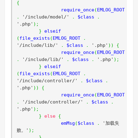
{
		require_once
(
EMLOG_ROOT 
.
'/include/model/'
.
 $class 
.
'.php'
);
}
 elseif 
(
file_exists
(
EMLOG_ROOT 
.
'/include/lib/'
.
 $class 
.
'.php'
))
{
		require_once
(
EMLOG_ROOT 
.
'/include/lib/'
.
 $class 
.
'.php'
);
}
 elseif 
(
file_exists
(
EMLOG_ROOT 
.
'/include/controller/'
.
 $class 
.
'.php'
))
{
		require_once
(
EMLOG_ROOT 
.
'/include/controller/'
.
 $class 
.
'.php'
);
}
else
{
		emMsg
(
$class 
.
'加载失
败。'
);
}