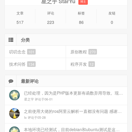
星之宇 StarYu
博主
文章
评论
标签
友链
517
223
86
0
分类
叨叨念念
原创教程
101
270
技术问答
程序开发
134
12
最新评论
已经处理，因为是PHP版本更新有函数弃用导致。现已经修复
星之宇 评论于06-01
之前使用大佬的ros阿里云解析一直都没有问题 感谢大佬 但上个月开始阿里云的解析返回日志总是出错 日志值为alidns update error,不知为什么 所以请教一下大佬
tx 评论于05-28
本地环境已经测试，目前debian和ubuntu测试是这样的，可能就是第1设备是光驱的问题，没把文件导入进去吧