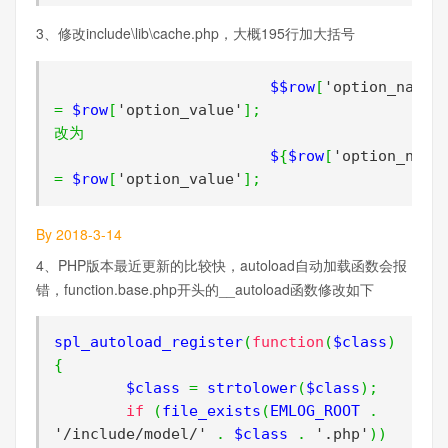
3、修改include\lib\cache.php，大概195行加大括号
			$$row
[
'option_name'
=
 $row
[
'option_value'
];
改为
			$
{
$row
[
'option_name
=
 $row
[
'option_value'
];
By 2018-3-14
4、PHP版本最近更新的比较快，autoload自动加载函数会报
错，function.base.php开头的__autoload函数修改如下
spl_autoload_register
(
function
(
$class
)
{
	$class 
=
 strtolower
(
$class
);
if
(
file_exists
(
EMLOG_ROOT 
.
'/include/model/'
.
 $class 
.
'.php'
))