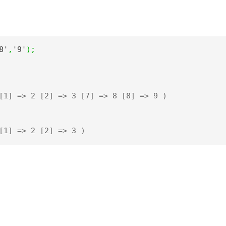
8'
,
'9'
);
[1] => 2 [2] => 3 [7] => 8 [8] => 9 )
[1] => 2 [2] => 3 )