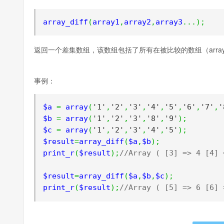
array_diff
(
array1
,
array2
,
array3
...);
返回一个差集数组，该数组包括了所有在被比较的数组（array1）
事例：
$a 
=
 array
(
'1'
,
'2'
,
'3'
,
'4'
,
'5'
,
'6'
,
'7'
,
'
$b 
=
 array
(
'1'
,
'2'
,
'3'
,
'8'
,
'9'
);
$c 
=
 array
(
'1'
,
'2'
,
'3'
,
'4'
,
'5'
);
$result
=
array_diff
(
$a
,
$b
);
print_r
(
$result
);
//Array ( [3] => 4 [4] 
$result
=
array_diff
(
$a
,
$b
,
$c
);
print_r
(
$result
);
//Array ( [5] => 6 [6] 