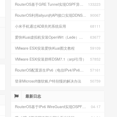
RouterOS基于GRE Tunnel实现OSPF异地组网
133223
RouterOS利用aliyun的API接口实现DDNS动态解析
90067
小米手机通过ADB关闭系统应用
68111
爱快iKuai虚拟机安装OpenWrt（Lede）并配置
63677
VMware ESXi安装爱快iKuai图文教程
59109
VMware ESXi安装群晖DSM7.1（arpl引导）
57852
RouterOS配置原生IPv6（电信IPv4/IPv6双栈）
57161
登录Microsoft微软账户特别慢的解决办法
50759
最新日志
RouterOS基于IPv6 WireGuard实现OSPF异地组网
04-17