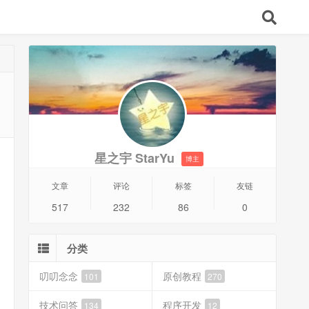
星之宇 StarYu
博主
文章
评论
标签
友链
517
232
86
0
分类
叨叨念念
原创教程
101
270
技术问答
程序开发
134
12