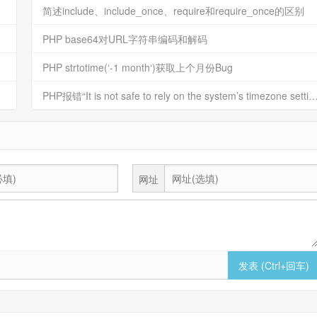
简述include、include_once、require和require_once的区别
PHP base64对URL字符串编码和解码
PHP strtotime(‘-1 month‘)获取上个月份Bug
PHP报错“It is not safe to rely on the system’s timezone s
网址