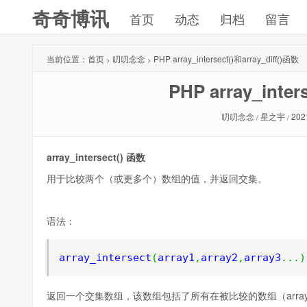
奇奇博讯
首页
动态
归档
留言
当前位置：
首页
叨叨念念
PHP array_intersect()和array_diff()函数
>
>
PHP array_inter
叨叨念念
星之宇
202
/
/
array_intersect() 函数
用于比较两个（或更多个）数组的值，并返回交集。
语法：
array_intersect
(
array1
,
array2
,
array3
...)
返回一个交集数组，该数组包括了所有在被比较的数组（array1）