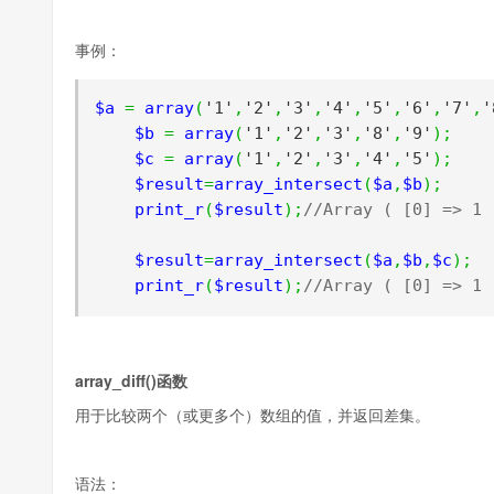
事例：
$a 
=
 array
(
'1'
,
'2'
,
'3'
,
'4'
,
'5'
,
'6'
,
'7'
,
'
    $b 
=
 array
(
'1'
,
'2'
,
'3'
,
'8'
,
'9'
);
    $c 
=
 array
(
'1'
,
'2'
,
'3'
,
'4'
,
'5'
);
    $result
=
array_intersect
(
$a
,
$b
);
    print_r
(
$result
);
//Array ( [0] => 1 
    $result
=
array_intersect
(
$a
,
$b
,
$c
);
    print_r
(
$result
);
//Array ( [0] => 1 
array_diff()函数
用于比较两个（或更多个）数组的值，并返回差集。
语法：