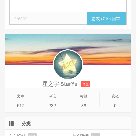
0/8000
星之宇 StarYu
博主
文章
评论
标签
友链
517
232
86
0
分类
叨叨念念
原创教程
101
270