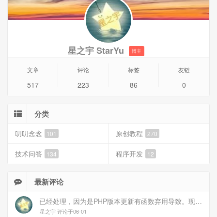
其实是类似群晖、Freenas的NAS系统，这个是基于linux开发
的，完全免费的NAS系统。
以下图文介绍下ESXi如何安装U-NAS。
星之宇 StarYu
博主
一、ESXi安装
如何安装ESXi，可以看看教程《VMware ESXi7.0U2图文安
文章
评论
标签
友链
装教程》，详细介绍了如何安装ESXi系统。
517
223
86
0
分类
叨叨念念
原创教程
101
270
技术问答
程序开发
134
12
最新评论
已经处理，因为是PHP版本更新有函数弃用导致。现已经修复
星之宇 评论于06-01