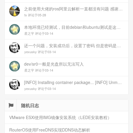
之前使用大佬的ros阿里云解析一直都没有问题 感谢大佬 但上个月开始阿里云的解析返回日志总是出错 日志值为alidns update error,不知为什么 所以请教一下大佬
tx 评论于05-28
本地环境已经测试，目前debian和ubuntu测试是这样的，可能就是第1设备是光驱的问题，没把文件导入进去吧
星之宇 评论于03-14
还一个问题，安装成功后，设置了密码 但是密码是空的
yexusky 评论于03-14
dev/sr0一般是光盘所以无法写入
星之宇 评论于03-14
[INFO] Installing container package... [INFO] Unmounting image... [INFO] Writing image to disk (/dev/sr0). This may take several minutes... dd: failed to open \'/dev/sr0\': No medium found [ERROR] Failed to write image to disk [INFO] Cleaning up temporary files... [INFO] Script exited normally, cleanup completed! 报错
yexusky 评论于03-14
随机日志
VMware ESXi使用IMG镜像安装系统（LEDE安装教程）
RouterOS使用FreeDNS实现DDNS动态解析