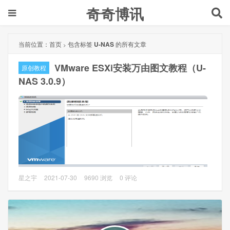
奇奇博讯
当前位置：
首页
包含标签
U-NAS
的所有文章
>
VMware ESXi安装万由图文教程（U-
原创教程
NAS 3.0.9）
什么是万由OS（以下简称U-NAS OS）？
星之宇
2021-07-30
9690 浏览
0 评论
官方介绍：万由U-NAS3.0是一个集智能下载、文件存储、分
享数据、高清播放等功能为一体的NAS操作系统。通过基于
Web的桌面式管理系统以及各种客户端软件，可以直观、便
捷地对您的NAS、手机、PC以及私有云上的数据进行管理。